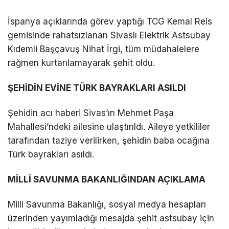
DÜNYA
İspanya açıklarında görev yaptığı TCG Kemal Reis
gemisinde rahatsızlanan Sivaslı Elektrik Astsubay
EĞITIM
Kıdemli Başçavuş Nihat İrgi, tüm müdahalelere
WhatsApp İhbar
DIĞER
rağmen kurtarılamayarak şehit oldu.
Hattı
ŞEHİDİN EVİNE TÜRK BAYRAKLARI ASILDI
Şehidin acı haberi Sivas’ın Mehmet Paşa
Facebook
Mahallesi’ndeki ailesine ulaştırıldı. Aileye yetkililer
tarafından taziye verilirken, şehidin baba ocağına
Türk bayrakları asıldı.
Instagram
MİLLİ SAVUNMA BAKANLIĞINDAN AÇIKLAMA
Youtube
Milli Savunma Bakanlığı, sosyal medya hesapları
üzerinden yayımladığı mesajda şehit astsubay için
TikTok