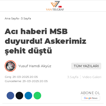
27.4
°
VAN
Ana Sayfa
›
3.Sayfa
Acı haberi MSB
GALERİ
VİDEO
duyurdu! Askerimiz
VAN
şehit düştü
BÖLGE
3.SAYFA
Yusuf Hamdi Akyüz
TÜM YAZILARI
GÜNDEM
SPOR
Giriş: 29-03-2025 20:05
3.Sayfa
Video Galeri
Güncelleme: 29-03-2025 20:05
EKONOMI
ABONE OL
MAGAZIN
POLITIKA