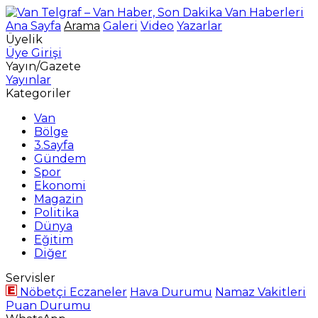
Ana Sayfa
Arama
Galeri
Video
Yazarlar
Üyelik
Üye Girişi
Yayın/Gazete
Yayınlar
Kategoriler
Van
Bölge
3.Sayfa
Gündem
Spor
Ekonomi
Magazin
Politika
Dünya
Eğitim
Diğer
Servisler
Nöbetçi Eczaneler
Hava Durumu
Namaz Vakitleri
Puan Durumu