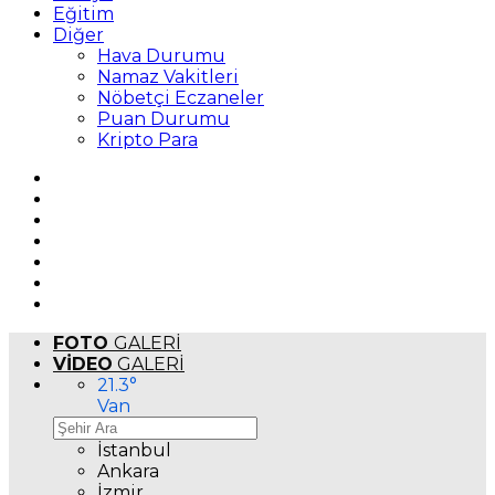
Eğitim
Diğer
Hava Durumu
Namaz Vakitleri
Nöbetçi Eczaneler
Puan Durumu
Kripto Para
FOTO
GALERİ
VİDEO
GALERİ
21.3
°
Van
İstanbul
Ankara
İzmir