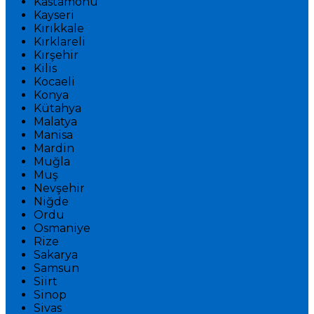
Kastamonu
Kayseri
Kırıkkale
Kırklareli
Kırşehir
Kilis
Kocaeli
Konya
Kütahya
Malatya
Manisa
Mardin
Muğla
Muş
Nevşehir
Niğde
Ordu
Osmaniye
Rize
Sakarya
Samsun
Siirt
Sinop
Sivas