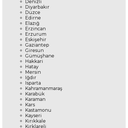
Denizli
Diyarbakır
Düzce
Edirne
Elazığ
Erzincan
Erzurum
Eskişehir
Gaziantep
Giresun
Gümüşhane
Hakkari
Hatay
Mersin
Iğdır
Isparta
Kahramanmaraş
Karabük
Karaman
Kars
Kastamonu
Kayseri
Kırıkkale
Kırklareli