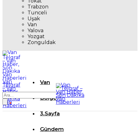
Tokat
Trabzon
Tunceli
Uşak
Van
Yalova
Yozgat
Zonguldak
Van
Van
Telgraf
– Van
Haber,
Son
Bölge
Dakika
Van
Haberleri
3.Sayfa
Gündem