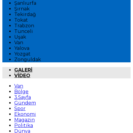
Şanlıurfa
Şırnak
Tekirdağ
Tokat
Trabzon
Tunceli
Uşak
Van
Yalova
Yozgat
Zonguldak
GALERİ
VİDEO
Van
Bölge
3.Sayfa
Gündem
Spor
Ekonomi
Magazin
Politika
Dünya