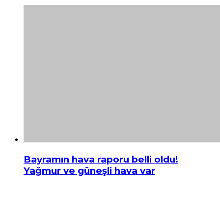
Bayramın hava raporu belli oldu!
Yağmur ve güneşli hava var