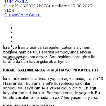
TÜM YAZILARI
Giriş: 15-06-2025 21:07
Güncelleme: 15-06-2025
21:08
Dünya
Video Galeri
İsrail ve İran arasında süregelen çatışmalar, hem
bölgede hem de uluslararası kamuoyunda endişe
yaratmaya devam ediyor. Son açıklamalara göre iki
ABONE OL
tarafta da can kaybı giderek artıyor.
İSRAİL: SALDIRILARDA 14 KİŞİ HAYATINI KAYBETTİ
İsrail hükümeti tarafından yapılan açıklamada, İran’ın 13
Haziran’dan bu yana İsrail’e düzenlediği saldırılar
sonucu ölü sayısının 14’e yükseldiği bildirildi. En ağır
kayıplardan biri, İsrail’in Bat Yam kentinde yaşandı. Bu
kentte vurulan bir binada en az 7 kişi yaşamını yitirdi.
İRAN: 128 ÖLÜ, 900 YARALI