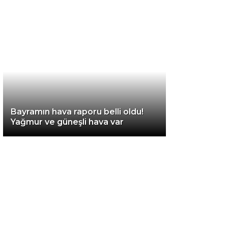
Diğer
Bayramın hava raporu belli oldu!
Yağmur ve güneşli hava var
WhatsApp İhbar
Hattı
Facebook