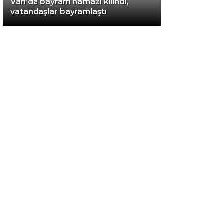
Van’da bayram namazı kılındı,
vatandaşlar bayramlaştı