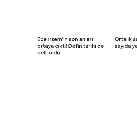
Ece İrtem’in son anları
Ortalık s
ortaya çıktı! Defin tarihi de
sayıda ya
belli oldu