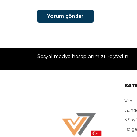
Sosyal medya hesaplarımızı keşfedin
KAT
Van
Gün
3.Say
Bölg