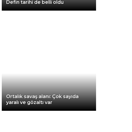
Defin tarihi de belli oldu
Van
Bölge
3.Sayfa
Gündem
Spor
Ekonomi
Magazin
Ortalık savaş alanı: Çok sayıda
Politika
yaralı ve gözaltı var
Dünya
Eğitim