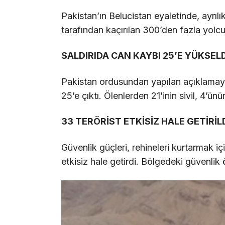
Pakistan’ın Belucistan eyaletinde, ayrıl
tarafından kaçırılan 300’den fazla yolc
SALDIRIDA CAN KAYBI 25’E YÜKSELD
Pakistan ordusundan yapılan açıklamaya 
25’e çıktı. Ölenlerden 21’inin sivil, 4’ünü
33 TERÖRİST ETKİSİZ HALE GETİRİL
Güvenlik güçleri, rehineleri kurtarmak i
etkisiz hale getirdi. Bölgedeki güvenlik ön