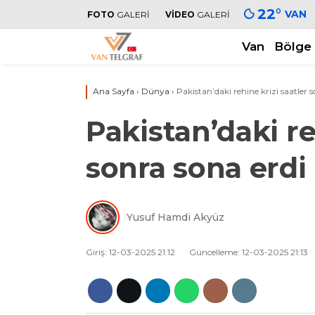
22
°
VAN
FOTO
GALERİ
VİDEO
GALERİ
Van
Bölge
Ana Sayfa
›
Dünya
›
Pakistan’daki rehine krizi saatler 
Pakistan’daki re
sonra sona erdi
Yusuf Hamdi Akyüz
Giriş: 12-03-2025 21:12
Güncelleme: 12-03-2025 21:13