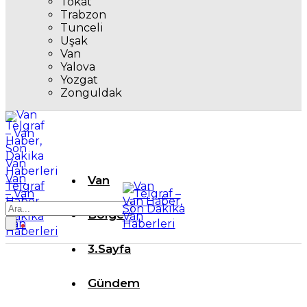
Tokat
Trabzon
Tunceli
Uşak
Van
Yalova
Yozgat
Zonguldak
Van
Van
Telgraf
– Van
Haber,
Son
Bölge
Dakika
Van
Haberleri
3.Sayfa
Gündem