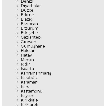
Denizli
Diyarbakır
Düzce
Edirne
Elazığ
Erzincan
Erzurum
Eskişehir
Gaziantep
Giresun
Gümüşhane
Hakkari
Hatay
Mersin
Iğdır
Isparta
Kahramanmaraş
Karabük
Karaman
Kars
Kastamonu
Kayseri
Kırıkkale
Kırklareli