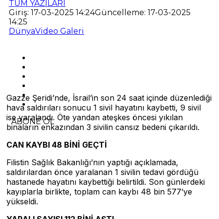
TÜM YAZILARI
Giriş: 17-03-2025 14:24
Güncelleme: 17-03-2025
14:25
Dünya
Video Galeri
Gazze Şeridi’nde, İsrail’in son 24 saat içinde düzenlediği
hava saldırıları sonucu 1 sivil hayatını kaybetti, 9 sivil
ise yaralandı. Öte yandan ateşkes öncesi yıkılan
ABONE OL
binaların enkazından 3 sivilin cansız bedeni çıkarıldı.
CAN KAYBI 48 BİNİ GEÇTİ
Filistin Sağlık Bakanlığı’nın yaptığı açıklamada,
saldırılardan önce yaralanan 1 sivilin tedavi gördüğü
hastanede hayatını kaybettiği belirtildi. Son günlerdeki
kayıplarla birlikte, toplam can kaybı 48 bin 577’ye
yükseldi.
YARALI SAYISI 112 BİNİ AŞTI