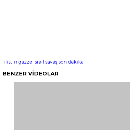
filistin
gazze
israil
savaş
son dakika
BENZER VİDEOLAR