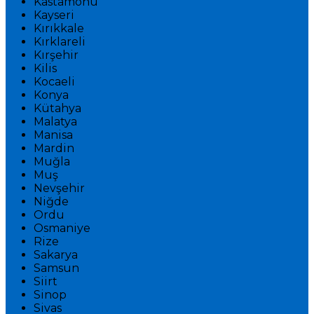
Kastamonu
Kayseri
Kırıkkale
Kırklareli
Kırşehir
Kilis
Kocaeli
Konya
Kütahya
Malatya
Manisa
Mardin
Muğla
Muş
Nevşehir
Niğde
Ordu
Osmaniye
Rize
Sakarya
Samsun
Siirt
Sinop
Sivas