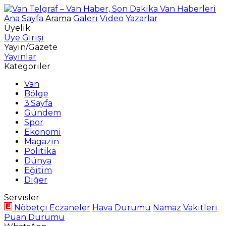
Ana Sayfa
Arama
Galeri
Video
Yazarlar
Üyelik
Üye Girişi
Yayın/Gazete
Yayınlar
Kategoriler
Van
Bölge
3.Sayfa
Gündem
Spor
Ekonomi
Magazin
Politika
Dünya
Eğitim
Diğer
Servisler
Nöbetçi Eczaneler
Hava Durumu
Namaz Vakitleri
Puan Durumu