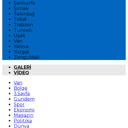
Şanlıurfa
Şırnak
Tekirdağ
Tokat
Trabzon
Tunceli
Uşak
Van
Yalova
Yozgat
Zonguldak
GALERİ
VİDEO
Van
Bölge
3.Sayfa
Gündem
Spor
Ekonomi
Magazin
Politika
Dünya