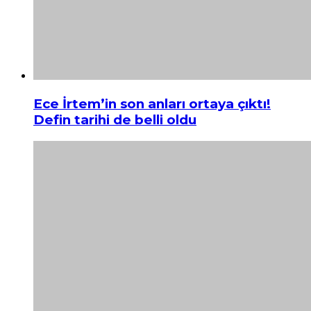
Ece İrtem’in son anları ortaya çıktı!
Defin tarihi de belli oldu