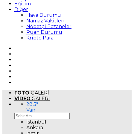
Eğitim
Diğer
Hava Durumu
Namaz Vakitleri
Nöbetçi Eczaneler
Puan Durumu
Kripto Para
FOTO
GALERİ
VİDEO
GALERİ
28.5
°
Van
İstanbul
Ankara
İzmir