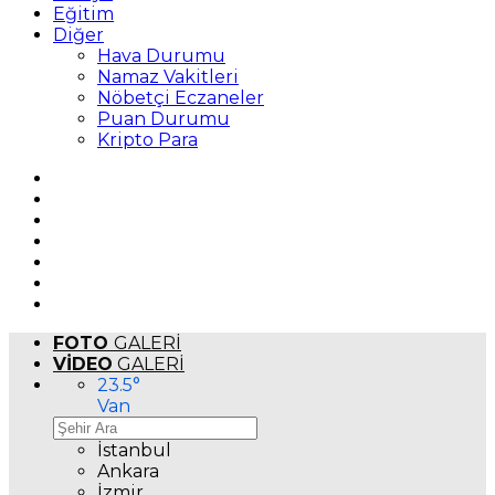
Eğitim
Diğer
Hava Durumu
Namaz Vakitleri
Nöbetçi Eczaneler
Puan Durumu
Kripto Para
FOTO
GALERİ
VİDEO
GALERİ
23.5
°
Van
İstanbul
Ankara
İzmir