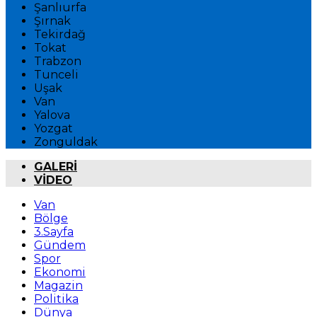
Şanlıurfa
Şırnak
Tekirdağ
Tokat
Trabzon
Tunceli
Uşak
Van
Yalova
Yozgat
Zonguldak
GALERİ
VİDEO
Van
Bölge
3.Sayfa
Gündem
Spor
Ekonomi
Magazin
Politika
Dünya