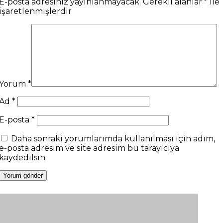
E-posta adresiniz yayınlanmayacak.
Gerekli alanlar
*
ile
işaretlenmişlerdir
Yorum
*
Ad
*
E-posta
*
Daha sonraki yorumlarımda kullanılması için adım,
e-posta adresim ve site adresim bu tarayıcıya
kaydedilsin.