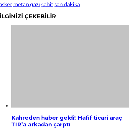
asker
metan gazı
şehit
son dakika
İLGİNİZİ
ÇEKEBİLİR
Kahreden haber geldi! Hafif ticari araç
TIR’a arkadan çarptı