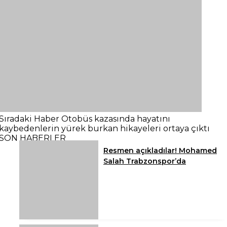
Sıradaki Haber
Otobüs kazasında hayatını
kaybedenlerin yürek burkan hikayeleri ortaya çıktı
SON HABERLER
Resmen açıkladılar! Mohamed
Salah Trabzonspor’da