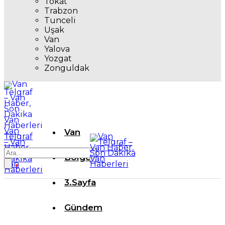
Tokat
Trabzon
Tunceli
Uşak
Van
Yalova
Yozgat
Zonguldak
Van
Van
Telgraf
– Van
Haber,
Son
Bölge
Dakika
Van
Haberleri
3.Sayfa
Gündem