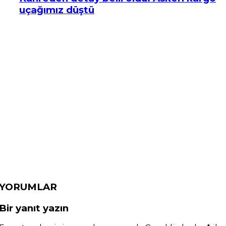
uçağımız düştü
YORUMLAR
Bir yanıt yazın