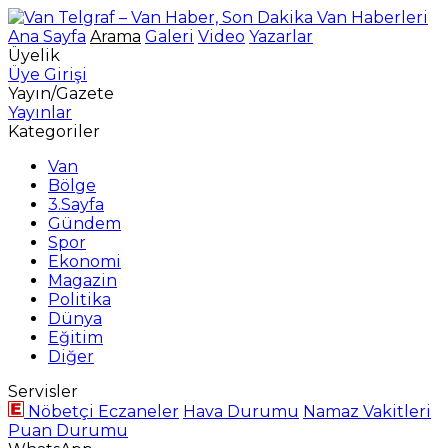
Ana Sayfa
Arama
Galeri
Video
Yazarlar
Üyelik
Üye Girişi
Yayın/Gazete
Yayınlar
Kategoriler
Van
Bölge
3.Sayfa
Gündem
Spor
Ekonomi
Magazin
Politika
Dünya
Eğitim
Diğer
Servisler
Nöbetçi Eczaneler
Hava Durumu
Namaz Vakitleri
Puan Durumu