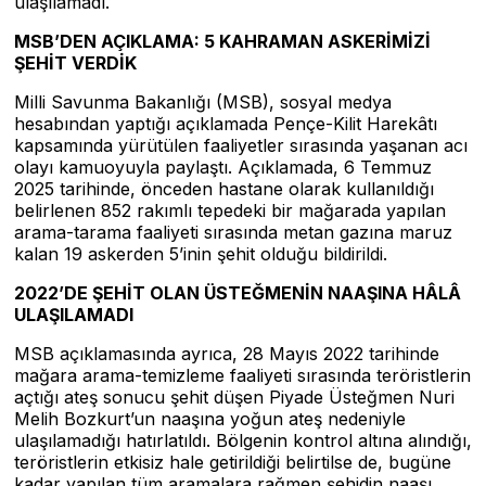
ulaşılamadı.
MSB’DEN AÇIKLAMA: 5 KAHRAMAN ASKERİMİZİ
ŞEHİT VERDİK
Milli Savunma Bakanlığı (MSB), sosyal medya
hesabından yaptığı açıklamada Pençe-Kilit Harekâtı
kapsamında yürütülen faaliyetler sırasında yaşanan acı
olayı kamuoyuyla paylaştı. Açıklamada, 6 Temmuz
2025 tarihinde, önceden hastane olarak kullanıldığı
belirlenen 852 rakımlı tepedeki bir mağarada yapılan
arama-tarama faaliyeti sırasında metan gazına maruz
kalan 19 askerden 5’inin şehit olduğu bildirildi.
2022’DE ŞEHİT OLAN ÜSTEĞMENİN NAAŞINA HÂLÂ
ULAŞILAMADI
MSB açıklamasında ayrıca, 28 Mayıs 2022 tarihinde
mağara arama-temizleme faaliyeti sırasında teröristlerin
açtığı ateş sonucu şehit düşen Piyade Üsteğmen Nuri
Melih Bozkurt’un naaşına yoğun ateş nedeniyle
ulaşılamadığı hatırlatıldı. Bölgenin kontrol altına alındığı,
teröristlerin etkisiz hale getirildiği belirtilse de, bugüne
kadar yapılan tüm aramalara rağmen şehidin naaşı