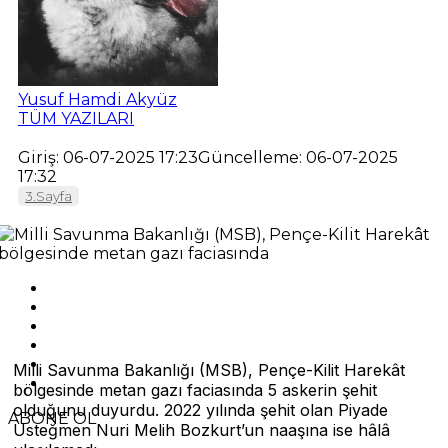
Yusuf Hamdi Akyüz
TÜM YAZILARI
Giriş: 06-07-2025 17:23
Güncelleme: 06-07-2025
17:32
3.Sayfa
Milli Savunma Bakanlığı (MSB), Pençe-Kilit Harekât
bölgesinde metan gazı faciasında 5 askerin şehit
olduğunu duyurdu. 2022 yılında şehit olan Piyade
ABONE OL
Üsteğmen Nuri Melih Bozkurt’un naaşına ise hâlâ