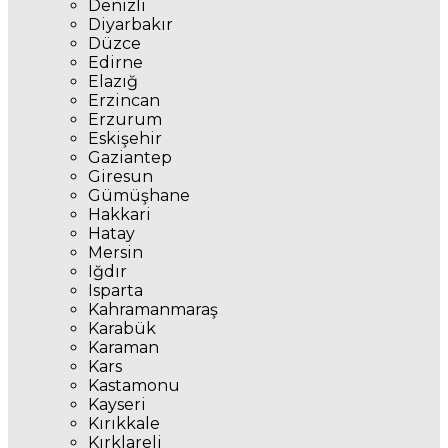
Denizli
Diyarbakır
Düzce
Edirne
Elazığ
Erzincan
Erzurum
Eskişehir
Gaziantep
Giresun
Gümüşhane
Hakkari
Hatay
Mersin
Iğdır
Isparta
Kahramanmaraş
Karabük
Karaman
Kars
Kastamonu
Kayseri
Kırıkkale
Kırklareli