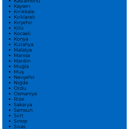
Kastamonu
Kayseri
Kırıkkale
Kırklareli
Kırşehir
Kilis
Kocaeli
Konya
Kütahya
Malatya
Manisa
Mardin
Muğla
Muş
Nevşehir
Niğde
Ordu
Osmaniye
Rize
Sakarya
Samsun
Siirt
Sinop
Sivas