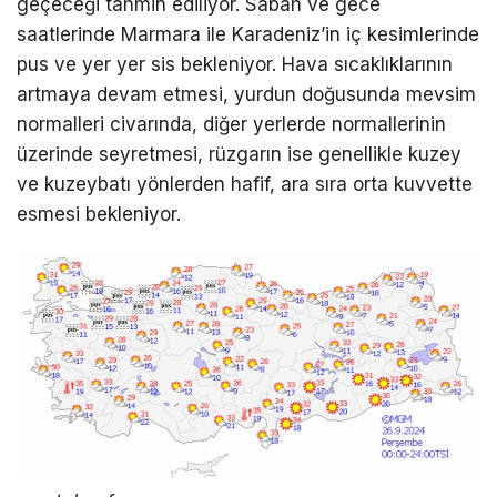
geçeceği tahmin ediliyor. Sabah ve gece
saatlerinde Marmara ile Karadeniz’in iç kesimlerinde
LinkedIn
pus ve yer yer sis bekleniyor. Hava sıcaklıklarının
artmaya devam etmesi, yurdun doğusunda mevsim
Telegram
normalleri civarında, diğer yerlerde normallerinin
üzerinde seyretmesi, rüzgarın ise genellikle kuzey
ve kuzeybatı yönlerden hafif, ara sıra orta kuvvette
esmesi bekleniyor.
A
n
k
a
r
a
İ
r