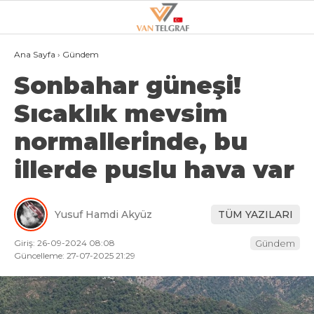
24.8
°
VAN
Ana Sayfa
›
Gündem
Sonbahar güneşi!
GALERİ
VİDEO
Sıcaklık mevsim
VAN
normallerinde, bu
BÖLGE
illerde puslu hava var
3.SAYFA
GÜNDEM
Yusuf Hamdi Akyüz
TÜM YAZILARI
SPOR
Giriş: 26-09-2024 08:08
Gündem
EKONOMI
Güncelleme: 27-07-2025 21:29
MAGAZIN
POLITIKA