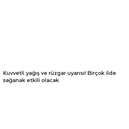
ş
l
i
e
s
c
o
r
t
Kuvvetli yağış ve rüzgar uyarısı! Birçok ilde
sağanak etkili olacak