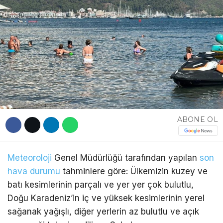
DÜNYA
EĞITIM
WhatsApp İhbar
DIĞER
Hattı
ABONE OL
Facebook
Meteoroloji
Genel Müdürlüğü tarafından yapılan
son
Instagram
hava durumu
tahminlere göre: Ülkemizin kuzey ve
batı kesimlerinin parçalı ve yer yer çok bulutlu,
Youtube
Doğu Karadeniz’in iç ve yüksek kesimlerinin yerel
sağanak yağışlı, diğer yerlerin az bulutlu ve açık
TikTok