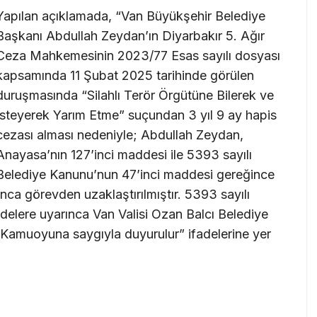
Yapılan açıklamada, “Van Büyükşehir Belediye
Başkanı Abdullah Zeydan’ın Diyarbakır 5. Ağır
Ceza Mahkemesinin 2023/77 Esas sayılı dosyası
kapsamında 11 Şubat 2025 tarihinde görülen
duruşmasında “Silahlı Terör Örgütüne Bilerek ve
İsteyerek Yarım Etme” suçundan 3 yıl 9 ay hapis
cezası alması nedeniyle; Abdullah Zeydan,
Anayasa’nın 127’inci maddesi ile 5393 sayılı
Belediye Kanunu’nun 47’inci maddesi gereğince
ı’nca görevden uzaklaştırılmıştır. 5393 sayılı
elere uyarınca Van Valisi Ozan Balcı Belediye
. Kamuoyuna saygıyla duyurulur” ifadelerine yer