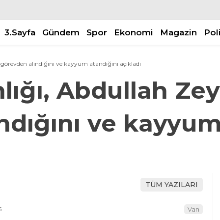
3.Sayfa
Gündem
Spor
Ekonomi
Magazin
Pol
n görevden alındığını ve kayyum atandığını açıkladı
nlığı, Abdullah Ze
ndığını ve kayyum
TÜM YAZILARI
5
Van