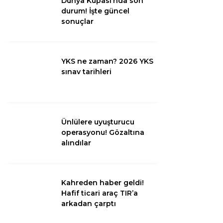
Dünya Kupası’nda son
Diğer
durum! İşte güncel
sonuçlar
YKS ne zaman? 2026 YKS
sınav tarihleri
Ünlülere uyuşturucu
operasyonu! Gözaltına
alındılar
WhatsApp İhbar
Hattı
Kahreden haber geldi!
Hafif ticari araç TIR’a
arkadan çarptı
Facebook