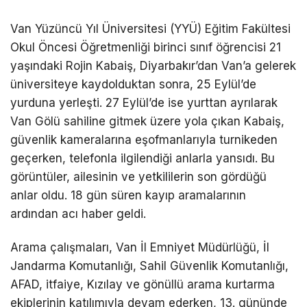
DÜNYA
Van Yüzüncü Yıl Üniversitesi (YYÜ) Eğitim Fakültesi
Okul Öncesi Öğretmenliği birinci sınıf öğrencisi 21
EĞITIM
yaşındaki Rojin Kabaiş, Diyarbakır’dan Van’a gelerek
WhatsApp İhbar
DIĞER
üniversiteye kaydolduktan sonra, 25 Eylül’de
Hattı
yurduna yerleşti. 27 Eylül’de ise yurttan ayrılarak
Van Gölü sahiline gitmek üzere yola çıkan Kabaiş,
güvenlik kameralarına eşofmanlarıyla turnikeden
geçerken, telefonla ilgilendiği anlarla yansıdı. Bu
Facebook
görüntüler, ailesinin ve yetkililerin son gördüğü
anlar oldu. 18 gün süren kayıp aramalarının
ardından acı haber geldi.
Instagram
Arama çalışmaları, Van İl Emniyet Müdürlüğü, İl
Youtube
Jandarma Komutanlığı, Sahil Güvenlik Komutanlığı,
AFAD, itfaiye, Kızılay ve gönüllü arama kurtarma
ekiplerinin katılımıyla devam ederken, 13. gününde
TikTok