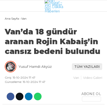
19.4
°
VAN
Ana Sayfa
›
Van
GALERİ
VİDEO
Van’da 18 gündür
aranan Rojin Kabaiş’in
VAN
cansız bedeni bulundu
BÖLGE
3.SAYFA
Yusuf Hamdi Akyüz
TÜM YAZILARI
GÜNDEM
SPOR
Giriş: 15-10-2024 17:47
Van
Video Galeri
Güncelleme: 15-10-2024 17:47
EKONOMI
ABONE OL
MAGAZIN
POLITIKA