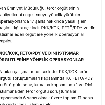
Van Emniyet Müdürlüğü, terör örgütlerinin
faaliyetlerini engellemeye yönelik yürütülen
operasyonlarda 17 şahıs hakkında yasal işlem
başlatıldığını açıkladı. PKK/KCK, FETÖ/PDY ve dini
istismar eden örgütlere yönelik operasyonlar
yapıldı.
PKK/KCK, FETÖ/PDY VE DİNİ İSTİSMAR
ÖRGÜTLERİNE YÖNELİK OPERASYONLAR
Yapılan çalışmalar neticesinde, PKK/KCK terör
örgütü soruşturmaları kapsamında 10, FETÖ/PDY
terör örgütü soruşturmaları kapsamında 1 ve Dini
İstismar Eden terör örgütü soruşturmaları
kapsamında 6 şahıs olmak üzere toplam 17 şahıs
hakkında yasal işlem yapıldı.