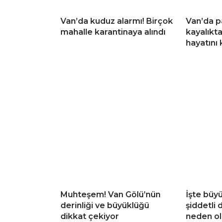
Van’da kuduz alarmı! Birçok
Van’da p
mahalle karantinaya alındı
kayalıkt
hayatını 
Muhteşem! Van Gölü’nün
İşte büy
derinliği ve büyüklüğü
şiddetli
dikkat çekiyor
neden o