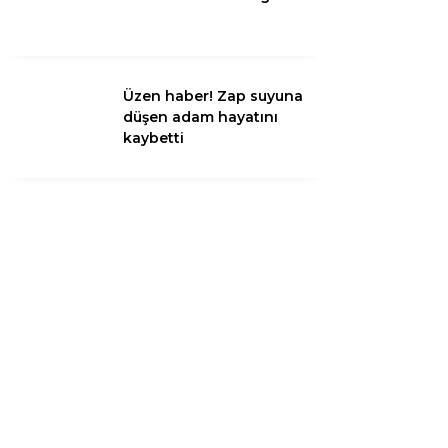
Instagram
Üzen haber! Zap suyuna
düşen adam hayatını
Youtube
kaybetti
TikTok
LinkedIn
Telegram