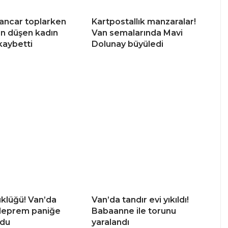
ancar toplarken
Kartpostallık manzaralar!
an düşen kadın
Van semalarında Mavi
kaybetti
Dolunay büyüledi
üklüğü! Van’da
Van’da tandır evi yıkıldı!
 deprem paniğe
Babaanne ile torunu
ldu
yaralandı