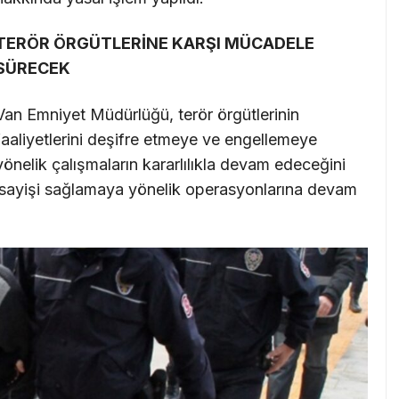
TERÖR ÖRGÜTLERİNE KARŞI MÜCADELE
SÜRECEK
Van Emniyet Müdürlüğü, terör örgütlerinin
faaliyetlerini deşifre etmeye ve engellemeye
yönelik çalışmaların kararlılıkla devam edeceğini
ki asayişi sağlamaya yönelik operasyonlarına devam