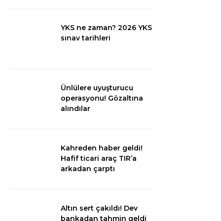
Diğer
YKS ne zaman? 2026 YKS
sınav tarihleri
Ünlülere uyuşturucu
operasyonu! Gözaltına
alındılar
Kahreden haber geldi!
WhatsApp İhbar
Hafif ticari araç TIR’a
Hattı
arkadan çarptı
Altın sert çakıldı! Dev
Facebook
bankadan tahmin geldi