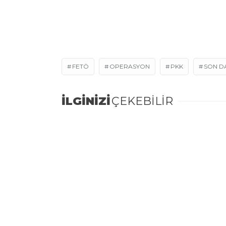
FETÖ
OPERASYON
PKK
SON D
İLGİNİZİ
ÇEKEBİLİR