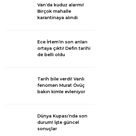
Van’da kuduz alarmı!
Birçok mahalle
Van
karantinaya alındı
Bölge
3.Sayfa
Ece İrtem’in son anları
ortaya çıktı! Defin tarihi
Gündem
de belli oldu
Spor
Ekonomi
Tarih bile verdi! Vanlı
fenomen Murat Övüç
Magazin
bakın kimle evleniyor
Politika
Dünya
Dünya Kupası’nda son
durum! İşte güncel
Eğitim
sonuçlar