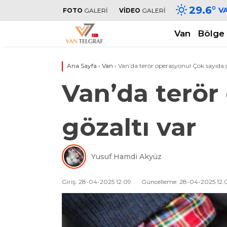
29.6
°
V
FOTO
GALERİ
VİDEO
GALERİ
Van
Bölge
Ana Sayfa
›
Van
›
Van’da terör operasyonu! Çok sayıda 
Van’da terör
gözaltı var
Yusuf Hamdi Akyüz
Giriş: 28-04-2025 12:09
Güncelleme: 28-04-2025 12: