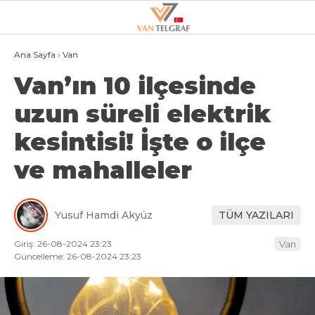
22.4
°
VAN
Ana Sayfa
›
Van
Van’ın 10 ilçesinde
GALERİ
VİDEO
uzun süreli elektrik
VAN
kesintisi! İşte o ilçe
BÖLGE
ve mahalleler
3.SAYFA
GÜNDEM
Yusuf Hamdi Akyüz
TÜM YAZILARI
SPOR
Giriş: 26-08-2024 23:23
Van
EKONOMI
Güncelleme: 26-08-2024 23:23
MAGAZIN
POLITIKA