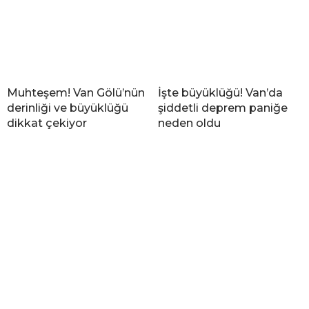
Muhteşem! Van Gölü’nün
İşte büyüklüğü! Van’da
derinliği ve büyüklüğü
şiddetli deprem paniğe
dikkat çekiyor
neden oldu