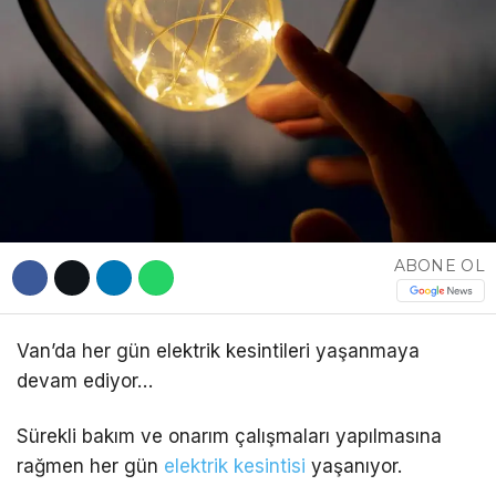
DÜNYA
EĞITIM
WhatsApp İhbar
DIĞER
Hattı
ABONE OL
Facebook
Van’da her gün elektrik kesintileri yaşanmaya
Instagram
devam ediyor…
Youtube
Sürekli bakım ve onarım çalışmaları yapılmasına
rağmen her gün
elektrik kesintisi
yaşanıyor.
TikTok