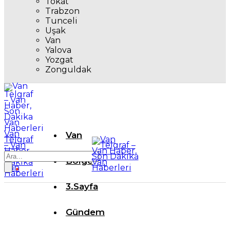
Tokat
Trabzon
Tunceli
Uşak
Van
Yalova
Yozgat
Zonguldak
Van
Van
Telgraf
– Van
Haber,
Son
Bölge
Dakika
Van
Haberleri
3.Sayfa
Gündem