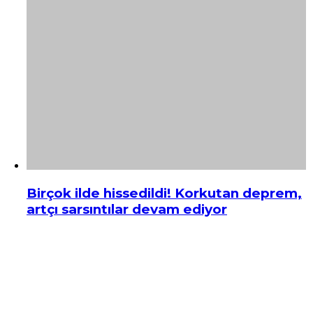
Birçok ilde hissedildi! Korkutan deprem,
artçı sarsıntılar devam ediyor