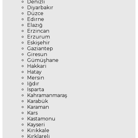
Denizli
Diyarbakır
Düzce
Edirne
Elazığ
Erzincan
Erzurum
Eskişehir
Gaziantep
Giresun
Gümüşhane
Hakkari
Hatay
Mersin
Iğdır
Isparta
Kahramanmaraş
Karabük
Karaman
Kars
Kastamonu
Kayseri
Kırıkkale
Kırklareli