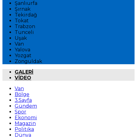
Şanlıurfa
Şırnak
Tekirdağ
Tokat
Trabzon
Tunceli
Uşak
Van
Yalova
Yozgat
Zonguldak
GALERİ
VİDEO
Van
Bölge
3.Sayfa
Gündem
Spor
Ekonomi
Magazin
Politika
Dünya